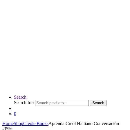
Search
Search for:
Search
0
Home
Shop
Creole Books
Aprenda Creol Haitiano Conversación
-
35%