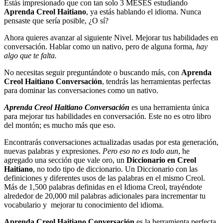
Estás impresionado que con tan solo 3 MESES estudiando
Aprenda Creol Haitiano
, ya estás hablando el idioma. Nunca
pensaste que sería posible, ¿O sí?
Ahora quieres avanzar al siguiente Nivel. Mejorar tus habilidades en
conversación. Hablar como un nativo, pero de alguna forma,
hay
algo que te falta.
No necesitas seguir preguntándote o buscando más, con
Aprenda
Creol Haitiano Conversación
, tendrás las herramientas perfectas
para dominar las conversaciones como un nativo.
Aprenda Creol Haitiano Conversación
es una herramienta única
para mejorar tus habilidades en conversación. Este no es otro libro
del montón; es mucho más que eso.
Encontrarás conversaciones actualizadas usadas por esta generación,
nuevas palabras y expresiones.
Pero eso no es todo aun
, he
agregado una sección que vale oro, un
Diccionario en Creol
Haitiano
, no todo tipo de diccionario. Un Diccionario con las
definiciones y diferentes usos de las palabras en el mismo Creol.
Más de 1,500 palabras definidas en el Idioma Creol, trayéndote
alrededor de 20,000 mil palabras adicionales para incrementar tu
vocabulario y mejorar tu conocimiento del idioma.
Aprenda Creol Haitiano Conversación
es la herramienta perfecta