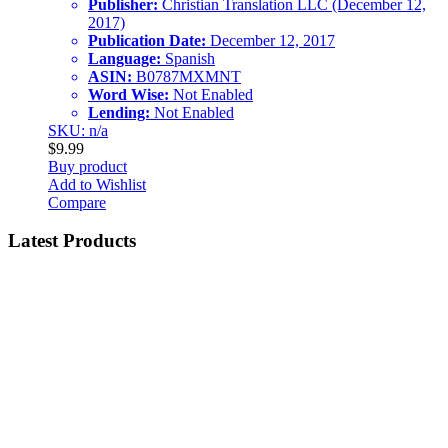
Publisher:
Christian Translation LLC (December 12,
2017)
Publication Date:
December 12, 2017
Language:
Spanish
ASIN:
B0787MXMNT
Word Wise:
Not Enabled
Lending:
Not Enabled
SKU: n/a
$
9.99
Buy product
Add to Wishlist
Compare
Latest Products