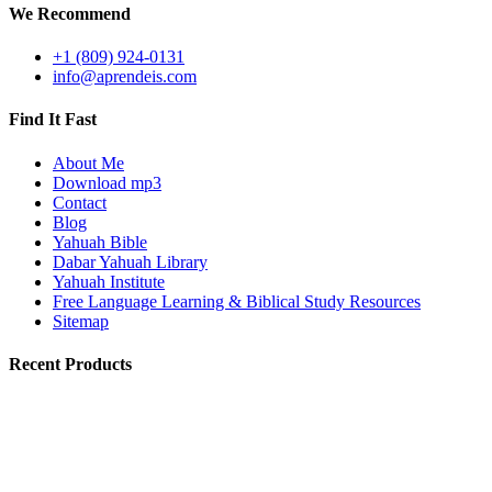
We Recommend
+1 (809) 924-0131
info@aprendeis.com
Find It Fast
About Me
Download mp3
Contact
Blog
Yahuah Bible
Dabar Yahuah Library
Yahuah Institute
Free Language Learning & Biblical Study Resources
Sitemap
Recent Products